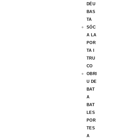
DÉU
BAS
TA
SÓC
A LA
POR
TA I
TRU
CO
OBRI
U DE
BAT
A
BAT
LES
POR
TES
A