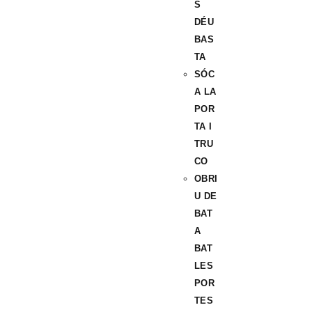
S
DÉU
BAS
TA
SÓC
A LA
POR
TA I
TRU
CO
OBRI
U DE
BAT
A
BAT
LES
POR
TES